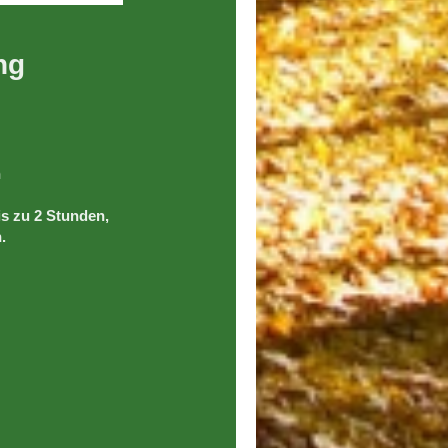
ng
n
is zu 2 Stunden,
.